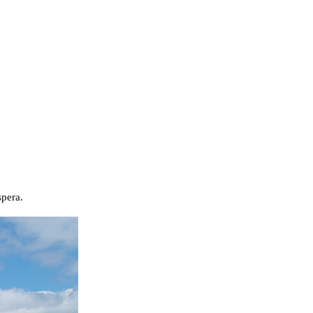
spera.