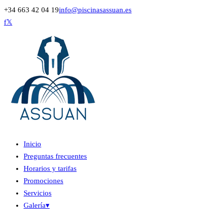
+34 663 42 04 19
info@piscinasassuan.es
f
𝕏
Inicio
Preguntas frecuentes
Horarios y tarifas
Promociones
Servicios
Galería
▾