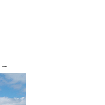
spera.