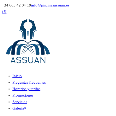
+34 663 42 04 19
info@piscinasassuan.es
f
𝕏
Inicio
Preguntas frecuentes
Horarios y tarifas
Promociones
Servicios
Galería
▾