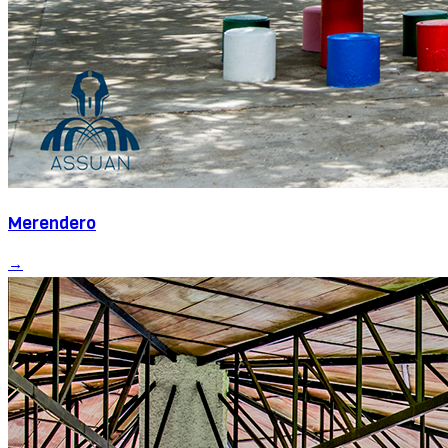
Merendero
→