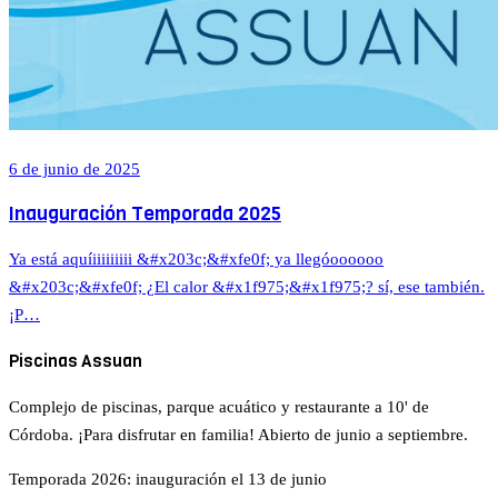
6 de junio de 2025
Inauguración Temporada 2025
Ya está aquíiiiiiiiii &#x203c;&#xfe0f; ya llegóoooooo
&#x203c;&#xfe0f; ¿El calor &#x1f975;&#x1f975;? sí, ese también.
¡P…
Piscinas Assuan
Complejo de piscinas, parque acuático y restaurante a 10' de
Córdoba. ¡Para disfrutar en familia! Abierto de junio a septiembre.
Temporada 2026: inauguración el 13 de junio