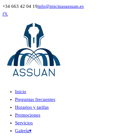
+34 663 42 04 19
info@piscinasassuan.es
f
𝕏
Inicio
Preguntas frecuentes
Horarios y tarifas
Promociones
Servicios
Galería
▾