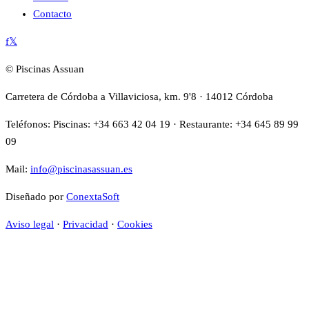
Contacto
f
𝕏
© Piscinas Assuan
Carretera de Córdoba a Villaviciosa, km. 9'8 · 14012 Córdoba
Teléfonos: Piscinas:
+34 663 42 04 19
· Restaurante:
+34 645 89 99
09
Mail:
info@piscinasassuan.es
Diseñado por
ConextaSoft
Aviso legal
·
Privacidad
·
Cookies