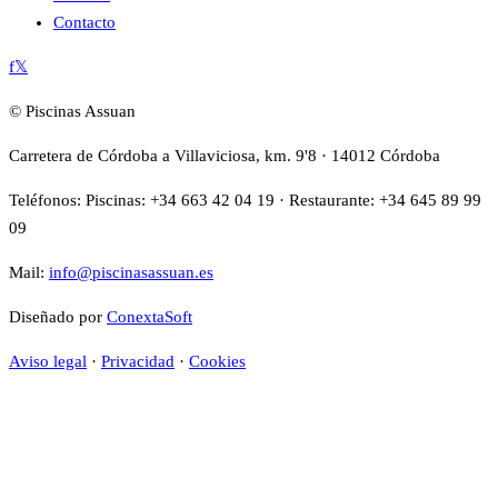
Contacto
f
𝕏
© Piscinas Assuan
Carretera de Córdoba a Villaviciosa, km. 9'8 · 14012 Córdoba
Teléfonos: Piscinas:
+34 663 42 04 19
· Restaurante:
+34 645 89 99
09
Mail:
info@piscinasassuan.es
Diseñado por
ConextaSoft
Aviso legal
·
Privacidad
·
Cookies