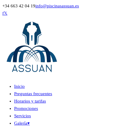
+34 663 42 04 19
info@piscinasassuan.es
f
𝕏
Inicio
Preguntas frecuentes
Horarios y tarifas
Promociones
Servicios
Galería
▾